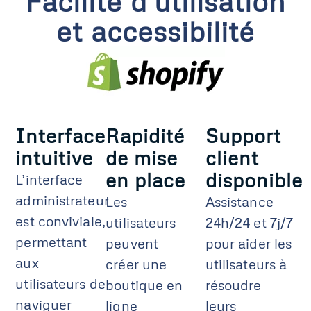
Facilité d'utilisation
et accessibilité
Interface
Rapidité
Support
intuitive
de mise
client
en place
disponible
L’interface
administrateur
Les
Assistance
est conviviale,
utilisateurs
24h/24 et 7j/7
permettant
peuvent
pour aider les
aux
créer une
utilisateurs à
utilisateurs de
boutique en
résoudre
naviguer
ligne
leurs