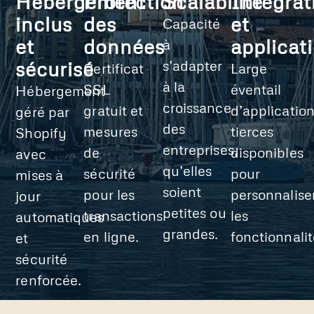
Hébergement
Protection
Scalabilité
Intégrat
inclus
des
et
Capacité
et
données
applicat
à
sécurisé
s’adapter
Certificat
Large
à la
SSL
éventail
Hébergement
croissance
gratuit et
d’applicatio
géré par
des
mesures
tierces
Shopify
entreprises,
de
disponibles
avec
qu’elles
sécurité
pour
mises à
soient
pour les
personnalise
jour
petites ou
transactions
les
automatiques
grandes.
en ligne.
fonctionnalit
et
sécurité
renforcée.